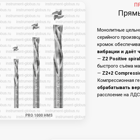
П
Прямы
Монолитные цельн
серийного произво
кромок обеспечив
вибрации и даёт 
—
Z2 Positive spira
быстрого съёма ма
—
Z2+2 Compressi
Компрессионная г
обрабатывать вер
расслоение на ЛДС
PRO 1000 HMS