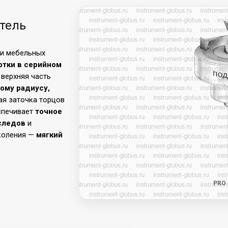
тель
ки мебельных
отки в серийном
 верхняя часть
тому радиусу,
ая заточка торцов
спечивает
точное
следов
и
околения —
мягкий
PRO