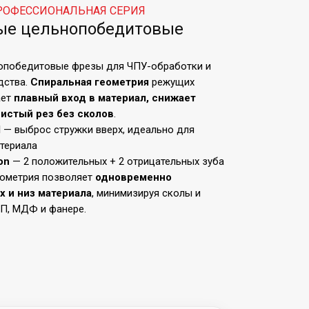
РОФЕССИОНАЛЬНАЯ СЕРИЯ
е цельнопобедитовые
опобедитовые фрезы для ЧПУ-обработки и
дства.
Спиральная геометрия
режущих
ает
плавный вход в материал, снижает
чистый рез без сколов
.
l
— выброс стружки вверх, идеально для
териала
on
— 2 положительных + 2 отрицательных зуба
еометрия позволяет
одновременно
х и низ материала
, минимизируя сколы и
П, МДФ и фанере.