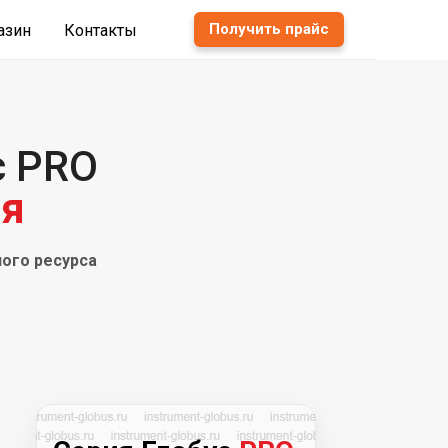
Получить прайс
азин
Контакты
с PRO
ия
ного ресурса