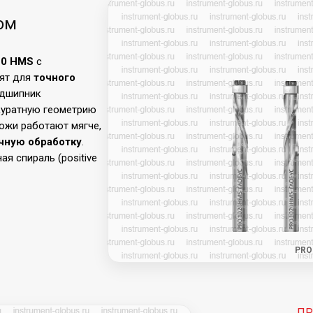
ом
20 HMS
с
ят для
точного
одшипник
куратную геометрию
ножи работают мягче,
очную обработку
.
я спираль (positive
PRO
ПР