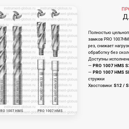
ПР
Д
Полностью цельноп
замков PRO 1007HM
рез, снижает нагруз
обработку без скол
Доступны исполнен
—
PRO 1007 HMS
S
—
PRO 1007 HMS
S
стружки
Хвостовики:
S12 / 
PRO 1007 HMS
PRO 1007 HMS