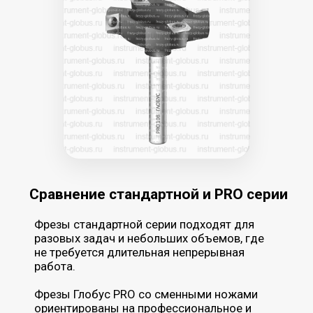
не требуется длительная непрерывная
работа.
Фрезы Глобус PRO со сменными ножами
ориентированы на профессиональное и
серийное использование, где важны
максимальная эффективность, высокая
производительность и длительный
ресурс инструмента
.
Стоимость таких фрез выше, однако вместо
напайных ножей здесь используются
сменные твердосплавные пластины
,
которые крепятся механически. Каждая
пластина
заточена со всех сторон и
может переворачиваться по мере
износа
, что позволяет продолжать работу
без замены всей фрезы.
Серия Глобус
PRO
ПРОФЕССИОНАЛЬНАЯ СЕРИЯ