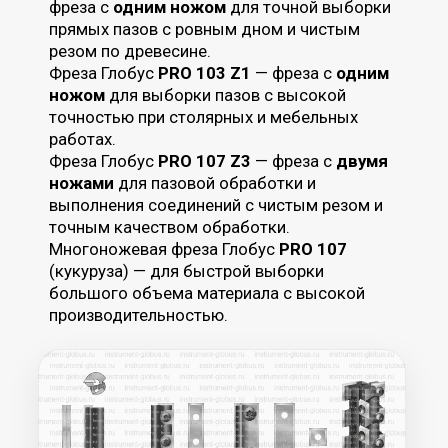
Фреза Глобус
PRO 120 Z2x2
обеспечивает
более чистый рез и точную обработку
кромок при работе по шаблону. В зоне
перекрытия ножей возможно образование
полос на изделии. Чтобы этого избежать,
на
концах лезвий выполнены скосы
.
У фрез серии
PRO 120
подшипник
установлен на конце фрезы, у моделей
PRO
121
— на хвостовике.
ПРОФЕССИОНАЛЬНАЯ СЕРИЯ
Радиусные
Фреза Глобус PRO 117
для точного