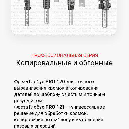
формирования радиусных профилей и
декоративной обработки кромок с чистым
и точным результатом.
ПРОФЕССИОНАЛЬНАЯ СЕРИЯ
Для Слэбов
Фреза Глобус
PRO 108 SLAB
для
выравнивания слэбов и обработки больших
поверхностей с высокой
производительностью и точным
результатом. Оснащена сменными ножами
с 4 режущими гранями, что увеличивает
ресурс и снижает затраты в работе.
Подрезные ножи на фрезе
PRO 108 Z2V2