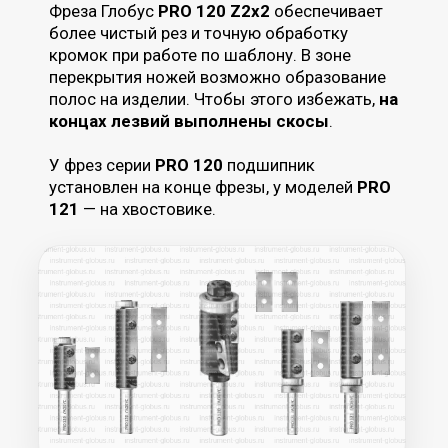
обеспечивают более чистую поверхность
без сколов при обработке массивной
древесины.
ПРОФЕССИОНАЛЬНАЯ СЕРИЯ
Для V-образных и прямоугольных пазов
Фреза Глобус
PRO 104
для выполнения V-
образных пазов, фасок и декоративных
элементов. Сменная пластина с
несколькими гранями увеличивает ресурс и
обеспечивает точный и чистый рез.
Фреза Глобус
PRO 123
для выборки
четверти, формирования пазов и фальцев по