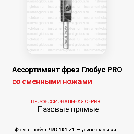
(кукуруза) — для быстрой выборки
большого объема материала с высокой
производительностью.
ПРОФЕССИОНАЛЬНАЯ СЕРИЯ
Копировальные и обгонные
Фреза Глобус
PRO 120
для точного
выравнивания кромок и копирования
деталей по шаблону с чистым и точным
результатом.
Фреза Глобус
PRO 121
— универсальное
решение для обработки кромок,
копирования по шаблону и выполнения
пазовых операций.