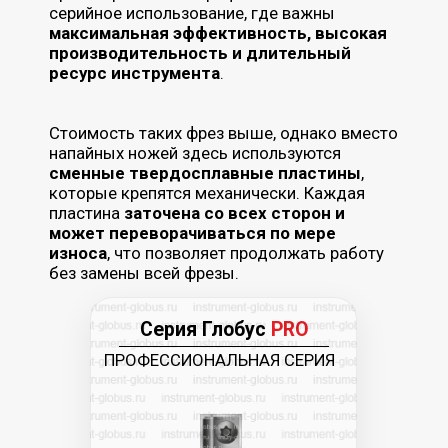
Ассортимент фрез Глобус PRO
со сменными ножами
ПРОФЕССИОНАЛЬНАЯ СЕРИЯ
Пазовые прямые
Фреза Глобус
PRO 101 Z1
— универсальная
фреза с
одним ножом
для точной выборки
прямых пазов с ровным дном и чистым
резом по древесине.
Фреза Глобус
PRO 103 Z1
— фреза с
одним
ножом
для выборки пазов с высокой
точностью при столярных и мебельных
работах.
Фреза Глобус
PRO 107 Z3
— фреза с
двумя
ножами
для пазовой обработки и
выполнения соединений с чистым резом и
точным качеством обработки.
Многоножевая фреза Глобус
PRO 107