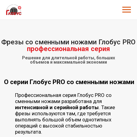
Фрезы со сменными ножами Глобус PRO
профессиональная серия
Решение для длительной работы, больших
объемов и максимальной экономии
О серии Глобус PRO со сменными ножами
Профессиональная серия Глобус PRO со
сменными ножами разработана для
интенсивной и серийной работы
. Такие
фрезы используются там, где требуется
выполнять большой объем однотипных
операций с высокой стабильностью
результата.
В отличие от стандартных фрез, здесь
используются
сменные ножи (пластины)
,
изготовленные целиком из карбида
вольфрама. При установке на корпус они
не
подвергаются пайке и дополнительному
термическому воздействию
, благодаря
чему сохраняются высокое качество и
режущие свойства карбида.